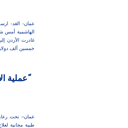
عمان- الغد- ارسلت
الهاشمية أمس شح
غادرت الأردن إل
خمسين ألف دولار أ
ًعملية ا
عمان– تحت رعاية 
طبية مجانية لعل