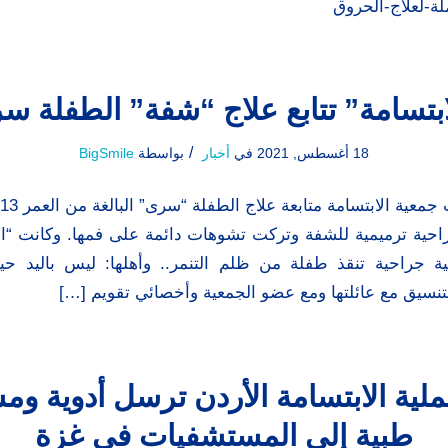
لة-لعلاج-الحروق
ابتسامة” تتابع علاج “شفة” الطفلة س
/
18 أغسطس, 2021
في
أخبار
بواسطة
BigSmile
حية ترميمية للشفة وتركت تشوهات دائمة على فمها. وكانت “ا
ة جراحية تنقذ طفلة من ظلم التنمر.. وأهلها: ليس باليد حيل
لتنسيق مع عائلتها ومع عضو الجمعية وأخصائي تقويم […]
لية الابتسامة الأردن ترسل أدوية و
طبية إلى المستشفيات في غزة