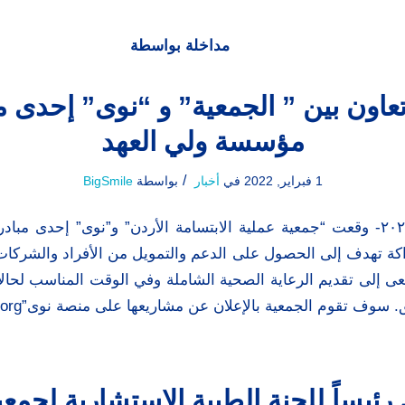
مداخلة بواسطة
 تعاون بين ” الجمعية” و “نوى” إحدى م
مؤسسة ولي العهد
/
1 فبراير, 2022
في
أخبار
بواسطة
BigSmile
عمان٬ ١ شباط ٢٠٢٢- وقعت “جمعية عملية الابتسامة الأردن” و”نوى” إحدى
ية شراكة تهدف إلى الحصول على الدعم والتمويل من الأفراد والشركا
عى إلى تقديم الرعاية الصحية الشاملة وفي الوقت المناسب لحالات
تقوم الجمعية بالإعلان عن مشاريعها على منصة نوى”naua.org“٬ ما […]
رئيساً للجنة الطبية الاستشارية لجمعي