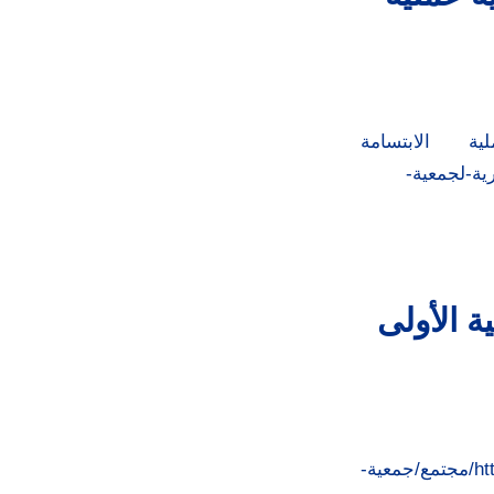
ية الابتسامة
لاستشارية-لجمعية-
ة الأولى
http://’جمعية الابتسامة’ تنفذ حملة لعلاج الحروق https://alrai.com/article/10710584/مجتمع/جمعية-