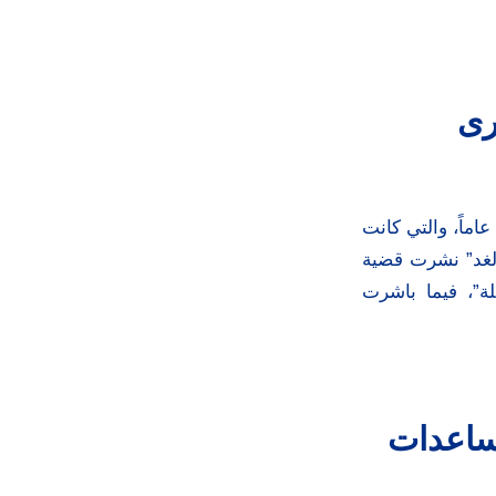
رى
عمان – الغد- تبنت جمعية الابتسامة متابعة علاج الطفلة “سرى” البالغة من العمر 13 عاماً، والتي كانت
لغد” نشرت قضية
ة”، فيما باشرت
مساعدات