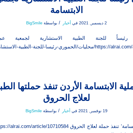
الابتسامة
/
2 ديسمبر, 2021
في
أخبار
بواسطة
BigSmile
موري رئيساً للجنة الطبية الاستشارية لجمعية عمل
https://alrai.com/article/10712074/محليات/الحموري-رئيسا-للجنة-الطبية-ا
ية الابتسامة الأردن تنفذ حملتها الطبي
لعلاج الحروق
/
19 نوفمبر, 2021
في
أخبار
بواسطة
BigSmile