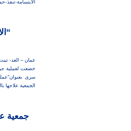
الابتسامة-تنفذ-حم
“ال
خضعت لعملية جرا
سرى بعنوان”عملي
الجمعية علاجها با
جمعية عم